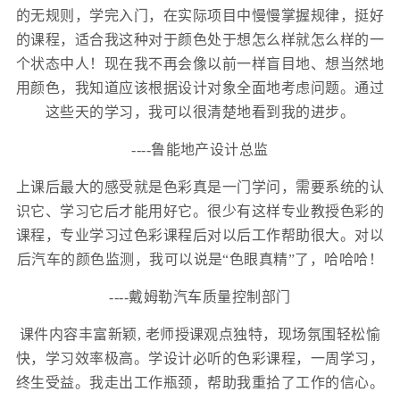
的无规则，学完入门，在实际项目中慢慢掌握规律，挺好
的课程，适合我这种对于颜色处于想怎么样就怎么样的一
个状态中人！现在我不再会像以前一样盲目地、想当然地
用颜色，我知道应该根据设计对象全面地考虑问题。通过
这些天的学习，我可以很清楚地看到我的进步。
----鲁能地产设计总监
上课后最大的感受就是色彩真是一门学问，需要系统的认
识它、学习它后才能用好它。很少有这样专业教授色彩的
课程，专业学习过色彩课程后对以后工作帮助很大。对以
后汽车的颜色监测，我可以说是“色眼真精”了，哈哈哈！
----戴姆勒汽车质量控制部门
课件内容丰富新颖, 老师授课观点独特，现场氛围轻松愉
快，学习效率极高。学设计必听的色彩课程，一周学习，
终生受益。我走出工作瓶颈，帮助我重拾了工作的信心。