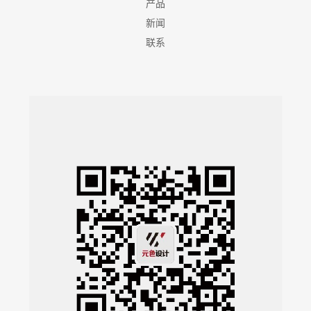
产品
新闻
联系