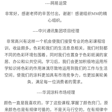
----网易运营
非常好，感谢老师的辛苦付出，谢谢！感谢组织MM的精
心组织。
----中兴通讯集团项目经理
非常高兴有这样一个机会使我们接受专业的色彩课程培
训，收益颇多。色彩和我们的生活息息相关，我们时刻都
不同的色彩环境包围着，同时我们也置身于色彩斑澜的家
居、办公和公共空间。学习后，我们会更加积极地运用所
学知识将色彩的作用淋漓尽致地运用到我们的工作与生活
空间，使我们的涂料更加具有市场竞争力，也更加美轮美
奂，满足每一位消费者的需求。
----华润涂料市场经理
颜色一直是我喜欢的，学了这些课程,掌握了颜色窍门，原
来颜色也是有规律可循的，不是天马行空的，在有规律中