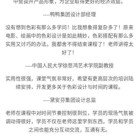
中会提升产品形象，为企业取得更好的经济效益。
----鸭鸭集团设计部经理
没有想到色彩有那么多学问！比我想象得复杂多了！原来
电影、绘画中的色彩设计是如此精妙，色彩搭配有那么多
实用又讨巧的办法。我都舍不得结束课程了！老师讲得太
好了！
----中国人民大学徐悲鸿艺术学院副教授
实用性很强，课堂气氛非常好，希望有更高层次的培训陆
续安排，开发更多关于色彩设计与时间的课程。
----黛安芬集团设计总监
老师在课程中对时间节奏控制很到位，学员的现场气氛被
调动得很好，学员不仅在老师这里学到东西，学员和学员
之间也能充分互动交流，互通有无。