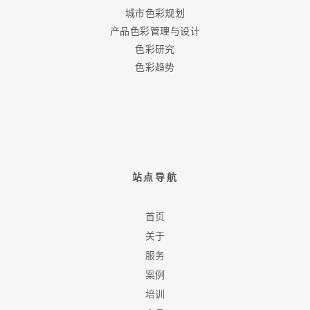
城市色彩规划
产品色彩管理与设计
色彩研究
色彩趋势
站点导航
首页
关于
服务
案例
培训