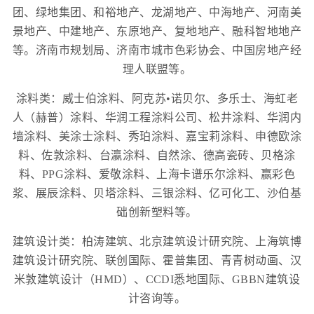
团、绿地集团、和裕地产、龙湖地产、中海地产、河南美
景地产、中建地产、东原地产、复地地产、融科智地地产
等。济南市规划局、济南市城市色彩协会、中国房地产经
理人联盟等。
涂料类：威士伯涂料、阿克苏•诺贝尔、多乐士、海虹老
人（赫普）涂料、华润工程涂料公司、松井涂料、华润内
墙涂料、美涂士涂料、秀珀涂料、嘉宝莉涂料、申德欧涂
料、佐敦涂料、台瀛涂料、自然涂、德高瓷砖、贝格涂
料、PPG涂料、爱敬涂料、上海卡谱乐尔涂料、赢彩色
浆、展辰涂料、贝塔涂料、三银涂料、亿可化工、沙伯基
础创新塑料等。
建筑设计类：柏涛建筑、北京建筑设计研究院、上海筑博
建筑设计研究院、联创国际、霍普集团、青青树动画、汉
米敦建筑设计（HMD）、CCDI悉地国际、GBBN建筑设
计咨询等。