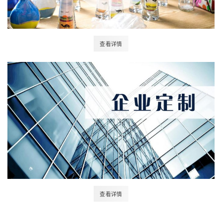
查看详情
查看详情