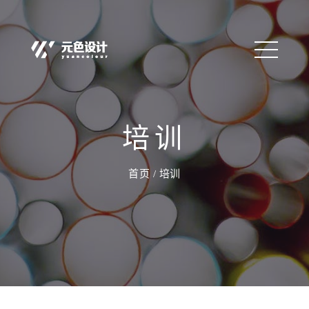
培训
首页
/
培训