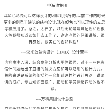
----中海油集团
建筑色彩是可以这样设计的和应用指导的,以前工作的时候
更多的侧重于建筑的结构设计,现在颜色也可以理性的去思
考和应用了。总之，太棒了，以后无论是建筑配色和色板
选色我都知道该如何去工作了，谢谢老师的仔细讲解，很
有感触，很实在的色彩课程！
----汉米敦建筑设计（HMD）设计董事
内容由浅入深，结合案例分析实用性很强，对于一些色彩
设计问题给出了直接的解决方案和可以沿用的设计方式。
总的来说是系统的传授的一套相对理性的设计思路。讲师
讲的很好，专业知识面很广，互动和学员情绪调动的也不
错。
----万科集团设计总监