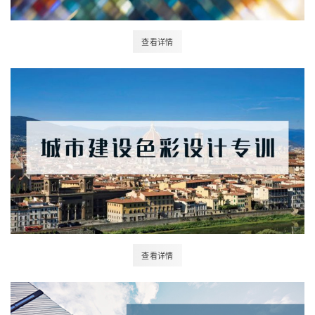
查看详情
查看详情