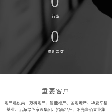
0
行业
0
培训次数
重要客户
地产建设类：万科地产、鲁能地产、金地地产、华夏幸福
基业、沿海绿色家园集团、招商地产、阳光壹佰置业集