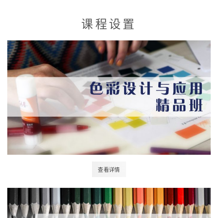
课程设置
查看详情