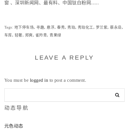
窗 、深圳新闻网、最有料、中国钛白粉网......
,
,
,
,
,
,
,
,
Tags:
地下停车场
寻趣
悬浮
春秀
秀珀
秀珀化工
罗兰紫
蔡永岳
,
,
,
,
车库
轻奢
郑爽
雀羚青
青果绿
LEAVE A REPLY
You must be
logged in
to post a comment.
动态导航
元色动态